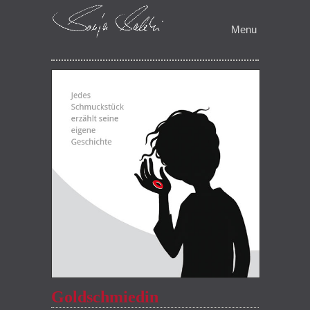
Schmuckerzaehlt
Menu
Sonja Salehi
Goldschmiedin