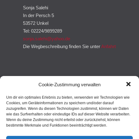
Sonja Salehi
In der Persch 5
53572 Unkel
Tel: 02224/9899289
sonja.salehi@yahoo.de
Die Wegbeschreibung finden Sie unter
Anfahrt
Cookie-Zustimmung verwalten
Um dir ein optimales Erlebnis zu bieten, verwenden wir Technologien wie
Cookies, um Geräteinformationen zu speichern und/oder darauf
zuzugreifen. Wenn du diesen Technologien zustimmst, können wir Daten
wie das Surfverhalten oder eindeutige IDs auf dieser Website verarbeiten.
Wenn du deine Zustimmung nicht erteilst oder zurückziehst, können
bestimmte Merkmale und Funktionen beeinträchtigt werden.