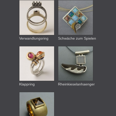
sich wie ein Mantel um Finger, Luft und
Stein.
Verwandlungsring
Schwäche zum Spielen
Klappring
Rheinkieselanhaenger