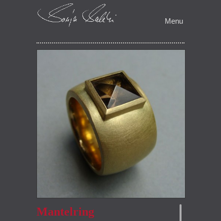
Schmuckerzaehlt
Menu
Sonja Salehi
Mantelring