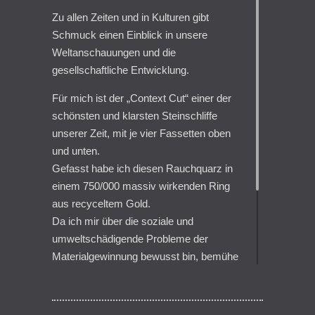
Zu allen Zeiten und in Kulturen gibt
Schmuck einen Einblick in unsere
Weltanschauungen und die
gesellschaftliche Entwicklung.
Für mich ist der „Context Cut“ einer der
schönsten und klarsten Steinschliffe
unserer Zeit, mit je vier Fassetten oben
und unten.
Gefasst habe ich diesen Rauchquarz in
einem 750/000 massiv wirkenden Ring
aus recyceltem Gold.
Da ich mir über die soziale und
umweltschädigende Probleme der
Materialgewinnung bewusst bin, bemühe
ich mich um einen verantwortungsvollen
Umgang mit Gold, Silber und Steinen.
Der Ring ist hohl montiert und schmiegt