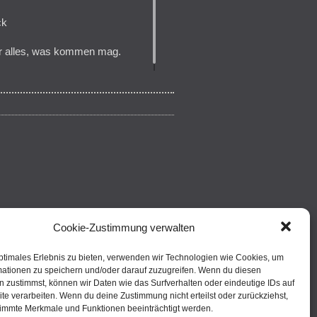
ck
 für alles, was kommen mag.
Cookie-Zustimmung verwalten
ptimales Erlebnis zu bieten, verwenden wir Technologien wie Cookies, um
mationen zu speichern und/oder darauf zuzugreifen. Wenn du diesen
 zustimmst, können wir Daten wie das Surfverhalten oder eindeutige IDs auf
te verarbeiten. Wenn du deine Zustimmung nicht erteilst oder zurückziehst,
immte Merkmale und Funktionen beeinträchtigt werden.