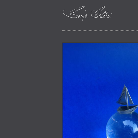
Schmuckerzaehlt
Sonja Salehi