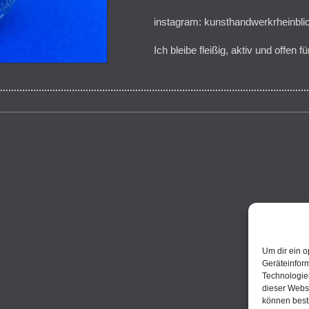
instagram: kunsthandwerkrheinbli
Ich bleibe fleißig, aktiv und offen
Um dir ein o
Geräteinfor
Technologien
dieser Websi
können best