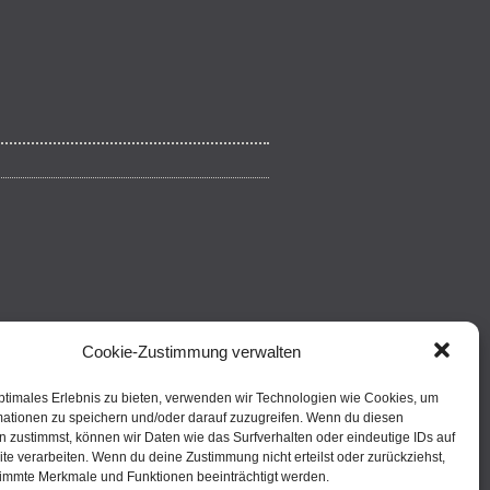
Cookie-Zustimmung verwalten
ptimales Erlebnis zu bieten, verwenden wir Technologien wie Cookies, um
mationen zu speichern und/oder darauf zuzugreifen. Wenn du diesen
 zustimmst, können wir Daten wie das Surfverhalten oder eindeutige IDs auf
te verarbeiten. Wenn du deine Zustimmung nicht erteilst oder zurückziehst,
immte Merkmale und Funktionen beeinträchtigt werden.