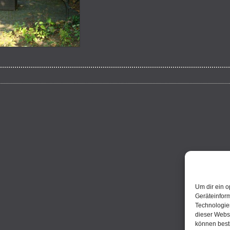
Um dir ein o
Geräteinfor
Technologien
dieser Websi
können best